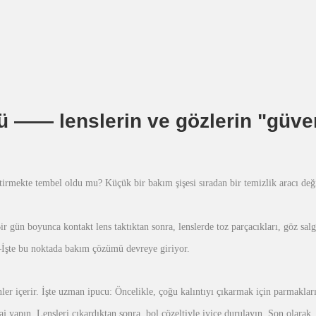
 —— lenslerin ve gözlerin "güve
rmekte tembel oldu mu? Küçük bir bakım şişesi sıradan bir temizlik aracı deği
ün boyunca kontakt lens taktıktan sonra, lenslerde toz parçacıkları, göz salgıl
–
İşte bu noktada bakım çözümü devreye giriyor.
nler içerir. İşte uzman ipucu: Öncelikle, çoğu kalıntıyı çıkarmak için parmakla
aj yapın. Lensleri çıkardıktan sonra, bol çözeltiyle iyice durulayın. Son olarak,