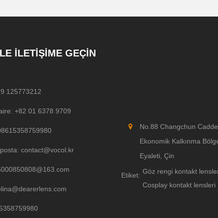
LE İLETIŞIME GEÇIN
79 125773212
aire: +82 01 6378 9709
No.88 Changchun Caddesi
08615358759980
Ekonomik Kalkınma Bölges
posta: contact@vocol.kr
Eyaleti, Çin
5000850808@163.com
Göz rengi kontakt lensle
Etiket:
Cosplay kontakt lensleri
olina@dearerlens.com
5358759980