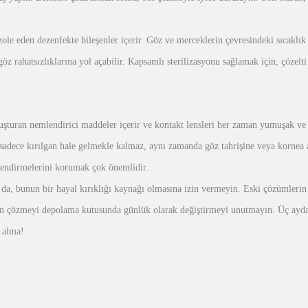
izole eden dezenfekte bileşenler içerir. Göz ve merceklerin çevresindeki sıcaklık
göz rahatsızlıklarına yol açabilir. Kapsamlı sterilizasyonu sağlamak için, çözel
şturan nemlendirici maddeler içerir ve kontakt lensleri her zaman yumuşak ve 
adece kırılgan hale gelmekle kalmaz, aynı zamanda göz tahrişine veya kornea aş
endirmelerini korumak çok önemlidir.
da, bunun bir hayal kırıklığı kaynağı olmasına izin vermeyin. Eski çözümlerin y
in çözmeyi depolama kutusunda günlük olarak değiştirmeyi unutmayın. Üç aydan 
 alma!