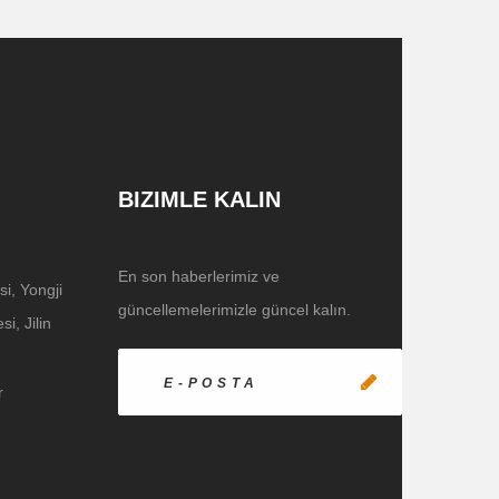
BIZIMLE KALIN
En son haberlerimiz ve
, Yongji
güncellemelerimizle güncel kalın.
i, Jilin
r