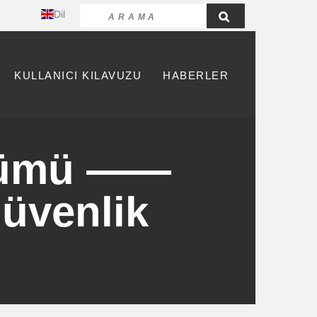
Dil
KULLANICI KILAVUZU
HABERLER
özümü ——
güvenlik