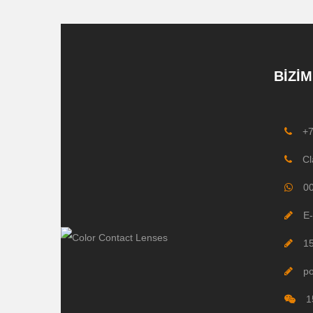
BIZIM
+
Cl
0
E-
1
p
1