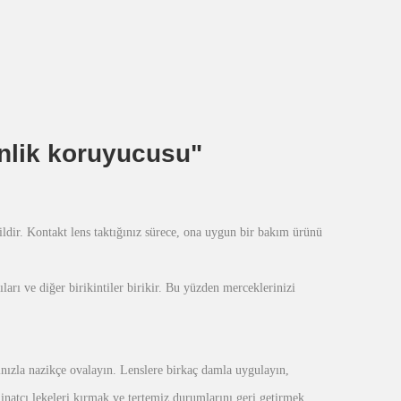
nlik koruyucusu"
ldir. Kontakt lens taktığınız sürece, ona uygun bir bakım ürünü
arı ve diğer birikintiler birikir. Bu yüzden merceklerinizi
rınızla nazikçe ovalayın. Lenslere birkaç damla uygulayın,
 inatçı lekeleri kırmak ve tertemiz durumlarını geri getirmek