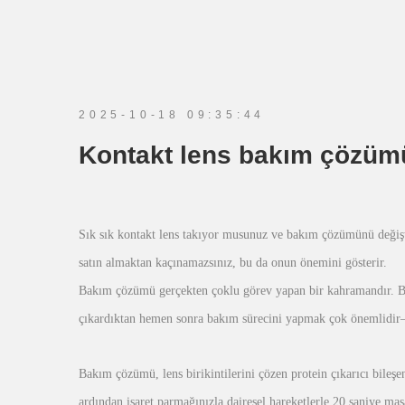
2025-10-18 09:35:44
Kontakt lens bakım çözümü
Sık sık kontakt lens takıyor musunuz ve bakım çözümünü değişti
satın almaktan kaçınamazsınız, bu da onun önemini gösterir.
Bakım çözümü gerçekten çoklu görev yapan bir kahramandır. Bir g
çıkardıktan hemen sonra bakım sürecini yapmak çok önemlidir
Bakım çözümü, lens birikintilerini çözen protein çıkarıcı bileşe
ardından işaret parmağınızla dairesel hareketlerle 20 saniye mas