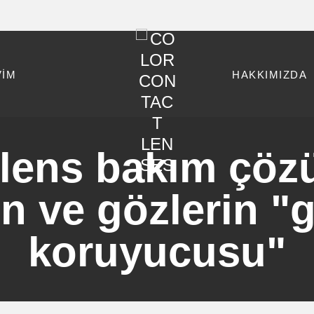
VİM
HAKKIMIZDA
 lens bakım ç
in ve gözlerin "
koruyucusu"