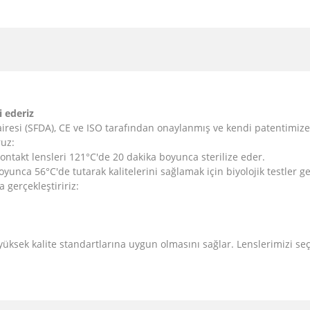
i ederiz
airesi (SFDA), CE ve ISO tarafından onaylanmış ve kendi patentimize
ruz:
ontakt lensleri 121°C'de 20 dakika boyunca sterilize eder.
boyunca 56°C'de tutarak kalitelerini sağlamak için biyolojik testler g
da gerçekleştiririz:
 yüksek kalite standartlarına uygun olmasını sağlar. Lenslerimizi seç