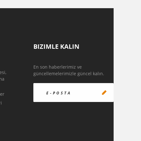
BIZIMLE KALIN
En son haberlerimiz ve
si,
güncellemelerimizle güncel kalın.
ma
ler
i