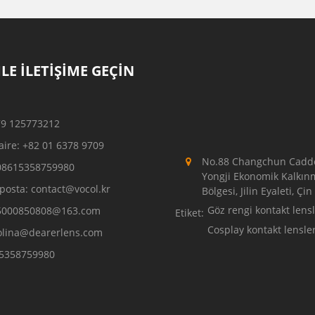
LE İLETIŞIME GEÇIN
79 125773212
aire: +82 01 6378 9709
No.88 Changchun Cadde
08615358759980
Yongji Ekonomik Kalkın
posta: contact@vocol.kr
Bölgesi, Jilin Eyaleti, Çin
Göz rengi kontakt lens
5000850808@163.com
Etiket:
Cosplay kontakt lensler
olina@dearerlens.com
5358759980