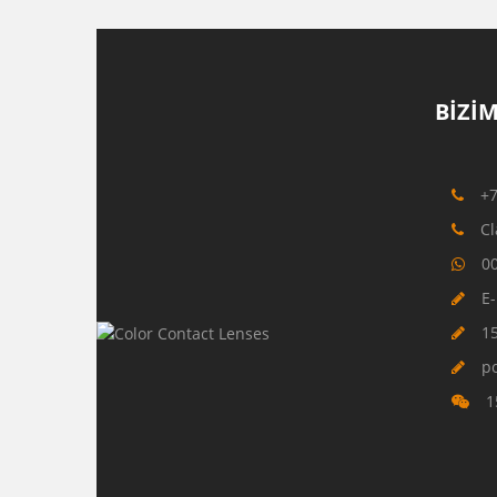
BIZIM
+
Cl
0
E-
1
p
1