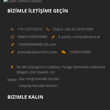
BIZIMLE İLETIŞIME GEÇIN
+79 125773212
Claire: +82 01 6378 9709
008615358759980
E-posta: contact@vocol.kr
15000850808@163.com
polina@dearerlens.com
15358759980
No.88 Changchun Caddesi, Yongji Ekonomik Kalkınma
Bölgesi, Jilin Eyaleti, Çin
Göz rengi kontakt lensler
Etiket:
Cosplay kontakt lensleri
BIZIMLE KALIN